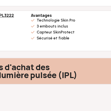
3 PL3222
Avantages
Technologie Skin Pro
3 embouts inclus
Capteur SkinProtect
Sécurisé et fiable
s d'achat des
 lumière pulsée (IPL)