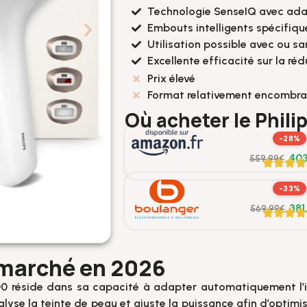
Technologie SenseIQ avec ad
Embouts intelligents spécifiqu
Utilisation possible avec ou san
Excellente efficacité sur la ré
Prix élevé
Format relativement encombra
Où acheter le Phil
-28%
403
559,99€
-33%
381
569,99€
 marché en 2026
000 réside dans sa capacité à adapter automatiquement l’
lyse la teinte de peau et ajuste la puissance afin d’optimi