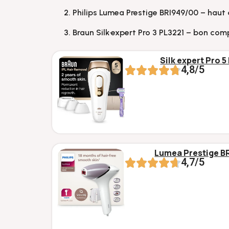
Philips Lumea Prestige BRI949/00 – ha
Braun Silk·expert Pro 3 PL3221 – bon com
Silk expert Pro 
4,8/5
Lumea Prestige B
4,7/5